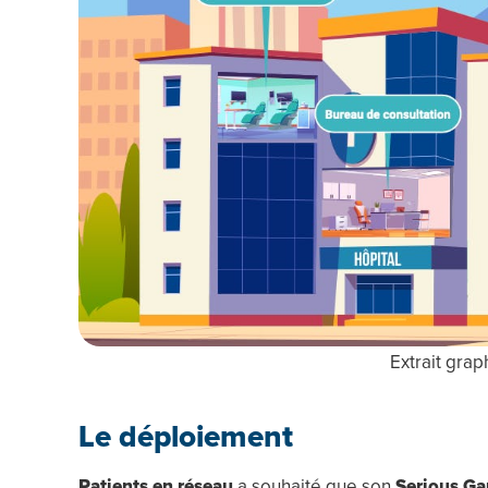
Extrait gra
Le déploiement
Patients en réseau
a souhaité que son
Serious G