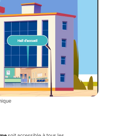
phique
ame
soit accessible à tous les