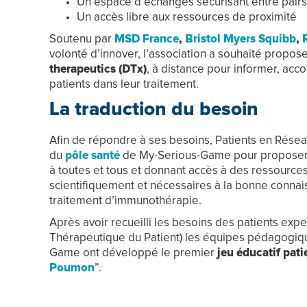
Un espace d’échanges sécurisant entre pairs​
Un accès libre aux ressources de proximité​
Soutenu par
MSD France
,
Bristol Myers Squibb
,
volonté d’innover, l’association a souhaité propos
therapeutics (DTx)
, à distance pour informer, ac
patients dans leur traitement.​
La traduction du besoin
Afin de répondre à ses besoins, Patients en Rése
du
pôle santé
de My-Serious-Game pour propose
à toutes et tous et donnant accès à des ressource
scientifiquement et nécessaires à la bonne connai
traitement d’immunothérapie.​
Après avoir recueilli les besoins des patients expe
Thérapeutique du Patient) les équipes pédagogiq
Game ont développé le premier
jeu éducatif pati
Poumon
”.