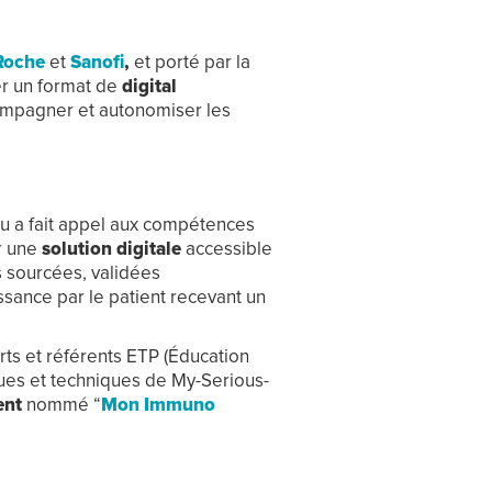
Roche
et
Sanofi
,
et porté par la
er un format de
digital
compagner et autonomiser les
au a fait appel aux compétences
r une
solution digitale
accessible
s sourcées, validées
ssance par le patient recevant un
rts et référents ETP (Éducation
ues et techniques de My-Serious-
ent
nommé “
Mon Immuno