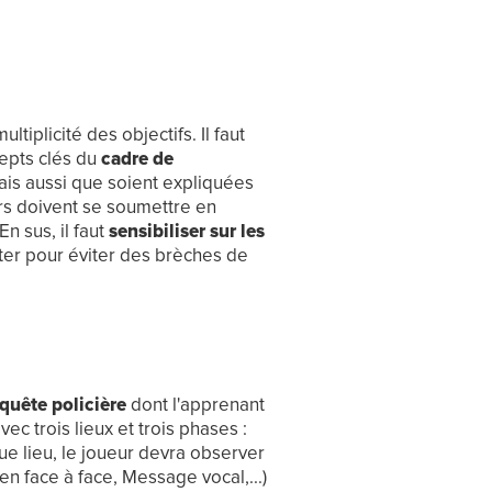
tiplicité des objectifs. Il faut
epts clés du
cadre de
ais aussi que soient expliquées
urs doivent se soumettre en
n sus, il faut
sensibiliser sur les
ter pour éviter des brèches de
quête policière
dont l'apprenant
vec trois lieux et trois phases :
ue lieu, le joueur devra observer
n face à face, Message vocal,...)