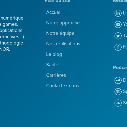
Plan du site
Résea
Accueil
L
n numérique
Notre approche
Y
us games,
pplications
Notre équipe
T
eractives...)
éthodologie
Nos réalisations
F
FNOR.
Le blog
Santé
Podca
Carrières
D
Contactez-nous
S
S