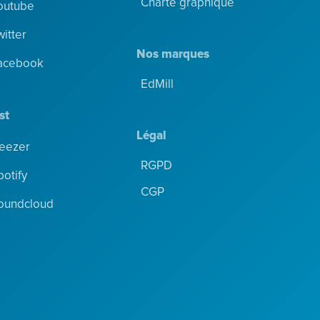
Charte graphique
outube
witter
Nos marques
acebook
EdMill
st
Légal
eezer
RGPD
potify
CGP
oundcloud