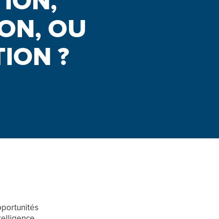
ION,
ON, OU
ION ?
pportunités
ntelligence