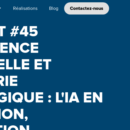
Réalisations
Blog
Contactez-nous
T #45
GENCE
ELLE ET
RIE
QUE : L'IA EN
ION,