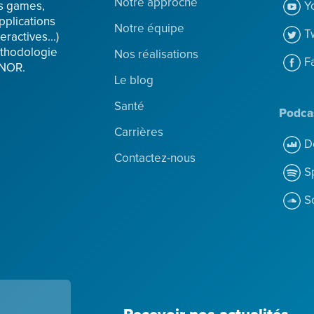
Notre approche
Y
us games,
pplications
Notre équipe
T
eractives...)
éthodologie
Nos réalisations
F
FNOR.
Le blog
Santé
Podca
Carrières
D
Contactez-nous
S
S