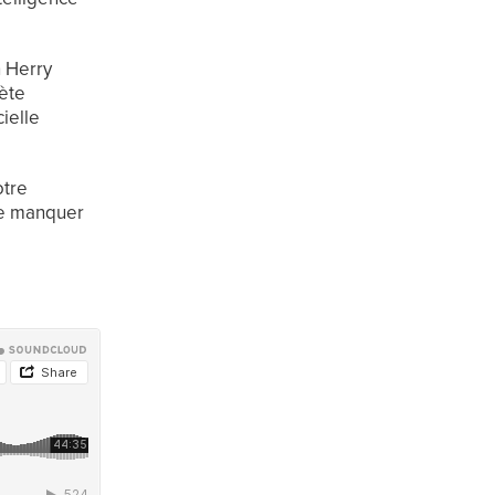
n Herry
rète
cielle
otre
 ne manquer