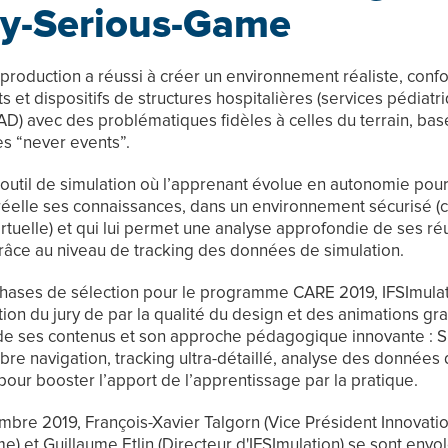
y-Serious-Game
 production a réussi à créer un environnement réaliste, con
et dispositifs de structures hospitalières (services pédiatr
D) avec des problématiques fidèles à celles du terrain, basé
es “never events”.
 outil de simulation où l’apprenant évolue en autonomie pou
réelle ses connaissances, dans un environnement sécurisé (c
irtuelle) et qui lui permet une analyse approfondie de ses ré
 grâce au niveau de tracking des données de simulation.
phases de sélection pour le programme CARE 2019, IFSImulat
ntion du jury de par la qualité du design et des animations gr
de ses contenus et son approche pédagogique innovante : S
libre navigation, tracking ultra-détaillé, analyse des données
pour booster l’apport de l’apprentissage par la pratique.
mbre 2019, François-Xavier Talgorn (Vice Président Innovati
) et Guillaume Etlin (Directeur d'IFSImulation) se sont envol