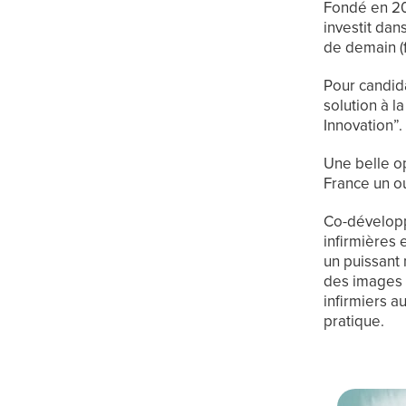
Fondé en 20
investit da
de demain (f
Pour candida
solution à la
Innovation”.
Une belle o
France un ou
Co-développ
infirmières 
un puissant 
des images 
infirmiers a
pratique.