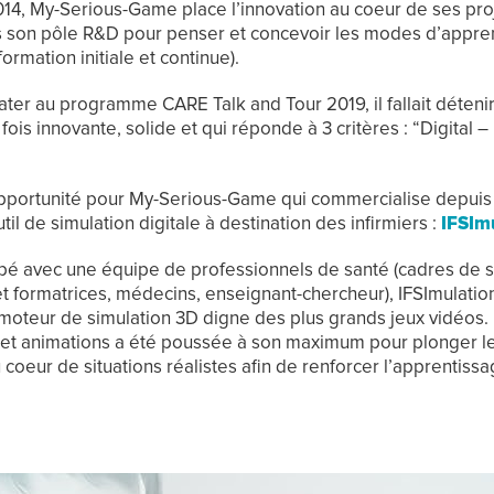
14, My-Serious-Game place l’innovation au coeur de ses proj
ns son pôle R&D pour penser et concevoir les modes d’appre
ormation initiale et continue).
ter au programme CARE Talk and Tour 2019, il fallait déteni
 fois innovante, solide et qui réponde à 3 critères : “Digital –
pportunité pour My-Serious-Game qui commercialise depuis 
til de simulation digitale à destination des infirmiers :
IFSIm
é avec une équipe de professionnels de santé (cadres de 
et formatrices, médecins, enseignant-chercheur), IFSImulatio
moteur de simulation 3D digne des plus grands jeux vidéos. 
et animations a été poussée à son maximum pour plonger le
u coeur de situations réalistes afin de renforcer l’apprentissa