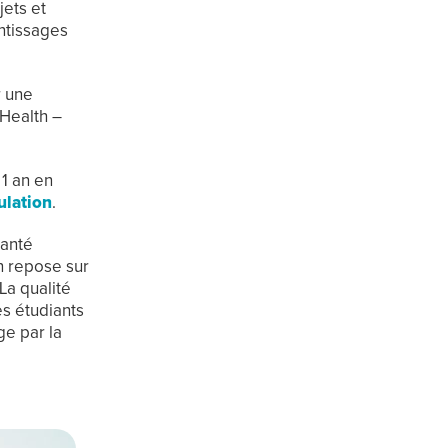
ets et
ntissages
r une
 Health –
1 an en
ulation
.
santé
n repose sur
La qualité
s étudiants
ge par la