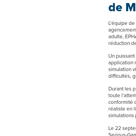
de M
L’équipe de
agencements 
adulte, EPHA
réduction d
Un puissant
application 
simulation v
difficultés,
Durant les 
toute l’atte
conformité 
réaliste en 
simulations 
Le 22 septe
Serious-Game