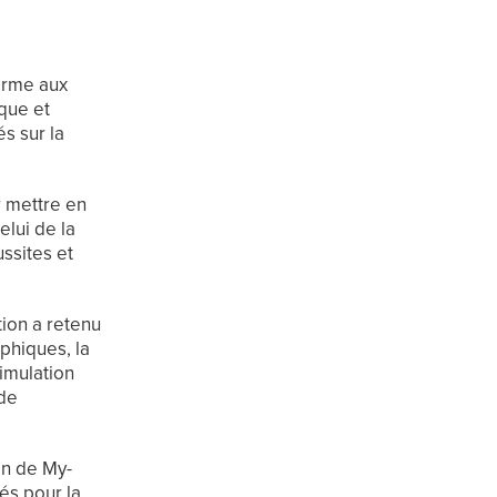
forme aux
ique et
s sur la
r mettre en
elui de la
ussites et
ion a retenu
aphiques, la
imulation
 de
on de My-
és pour la