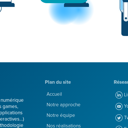
Plan du site
Résea
Accueil
L
n numérique
Notre approche
Y
us games,
pplications
Notre équipe
T
eractives...)
éthodologie
Nos réalisations