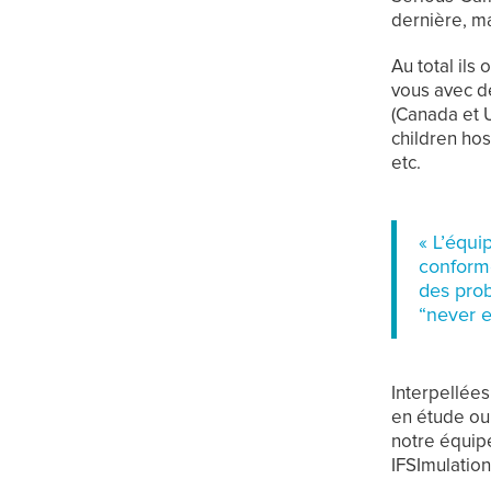
dernière, m
Au total ils
vous avec d
(Canada et 
children hos
etc.
« L’équi
conforme
des prob
“never e
Interpellées
en étude ou 
notre équipe
IFSImulation