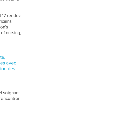
t 17 rendez-
icains
ton’s
of nursing,
te,
res avec
tion des
el soignant
 rencontrer