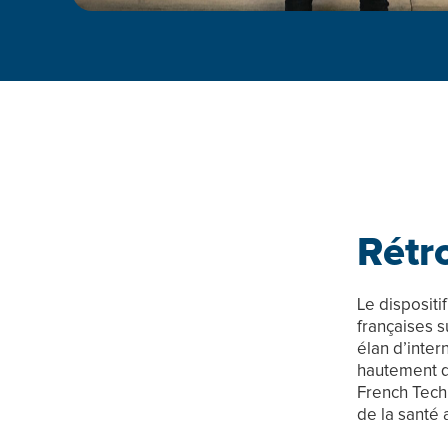
Rétr
Le dispositi
françaises 
élan d’inter
hautement q
French Tech 
de la santé 