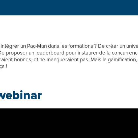
 d’intégrer un Pac-Man dans les formations ? De créer un unive
De proposer un leaderboard pour instaurer de la concurrenc
raient bonnes, et ne manqueraient pas. Mais la gamification, 
ça !
webinar